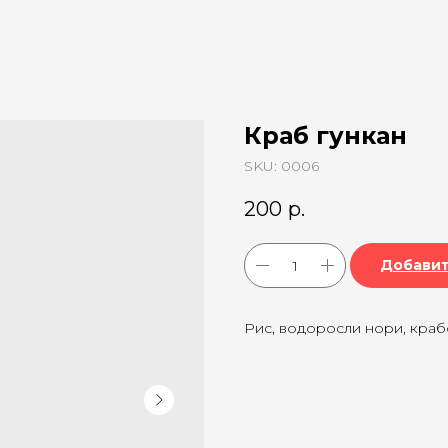
Краб гункан
SKU:
0006
200
р.
Добавит
Рис, водоросли нори, крабо