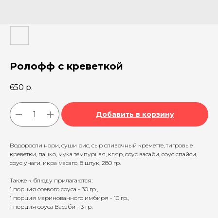
Ролофф с креветкой
650
р.
Добавить в корзину
Водоросли нори, суши рис, сыр сливочный креметте, тигровые
креветки, панко, мука темпурная, кляр, соус васаби, соус спайси,
соус унаги, икра масаго, 8 штук, 280 гр.
Также к блюду прилагаются:
1 порция соевого соуса - 30 гр.,
1 порция маринованного имбиря - 10 гр.,
1 порция соуса Васаби - 3 гр.