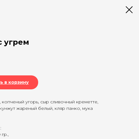
с угрем
ь в корзину
 копченый угорь, сыр сливочный креметте,
 кунжут жареный белый, кляр панко, мука
:
гр.,