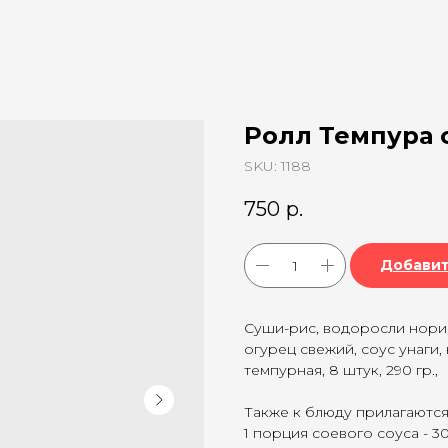
Ролл Темпура 
SKU:
1188
750
р.
Добавит
Суши-рис, водоросли нори,
огурец свежий, соус унаги,
темпурная, 8 штук, 290 гр.,
Также к блюду прилагаются
1 порция соевого соуса - 30 