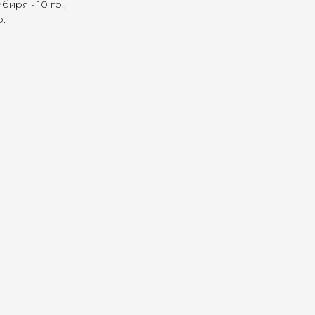
иря - 10 гр.,
р.