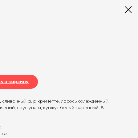
ь в корзину
 сливочный сыр креметте, лосось охлажденный,
ченый, соус унаги, кунжут белый жаренный; 8
:
гр.,