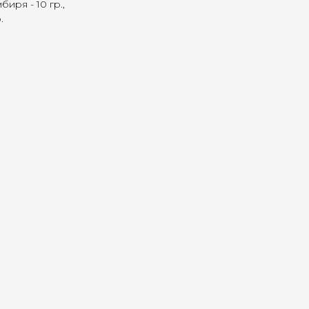
иря - 10 гр.,
.