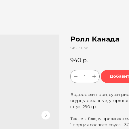
Ролл Канада
SKU:
1156
940
р.
Добавит
Водоросли нори, суши-рис,
огурцы резанные, угорь коп
штук, 290 гр.
Также к блюду прилагаются
1 порция соевого соуса - 30 