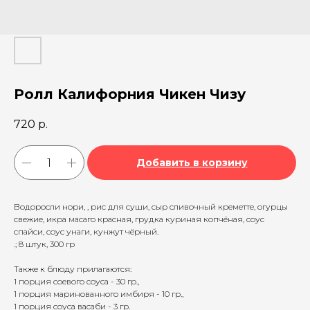
Ролл Калифорния Чикен Чизу
720
р.
Добавить в корзину
Водоросли нори, , рис для суши, сыр сливочный креметте, огурцы
свежие, икра масаго красная, грудка куриная копчёная, соус
спайси, соус унаги, кунжут чёрный.
.; 8 штук, 300 гр
Также к блюду прилагаются:
1 порция соевого соуса - 30 гр.,
1 порция маринованного имбиря - 10 гр.,
1 порция соуса васаби - 3 гр.