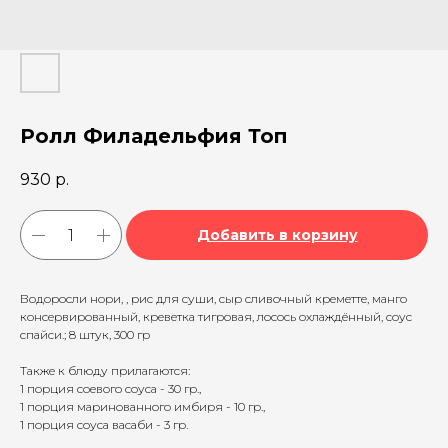
Ролл Филадельфия Топ
930
р.
Добавить в корзину
Водоросли нори, , рис для суши, сыр сливочный креметте, манго
консервированный, креветка тигровая, лосось охлаждённый, соус
спайси.; 8 штук, 300 гр
Также к блюду прилагаются:
1 порция соевого соуса - 30 гр.,
1 порция маринованного имбиря - 10 гр.,
1 порция соуса васаби - 3 гр.