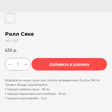
Ролл Сяке
SKU:
1023
630
р.
Добавить в корзину
Водоросли нори, суши-рис, лосось охлажденный, 6 штук, 160 гр.
Также к блюду прилагаются:
1 порция соевого соуса - 30 гр.,
1 порция маринованного имбиря - 10 гр.,
1 порция соуса васаби - 3 гр.