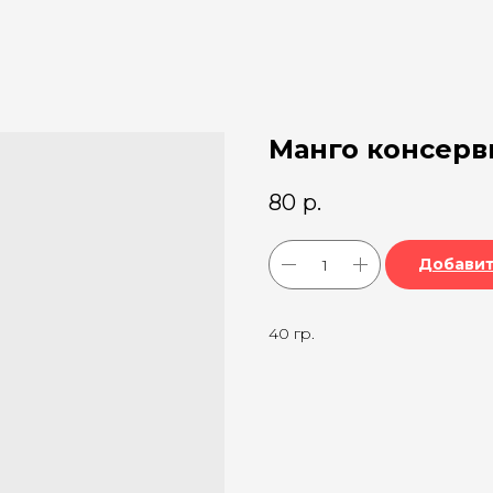
Манго консер
80
р.
Добавит
40 гр.